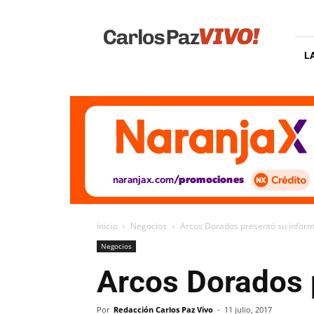
Carlos
Paz
Vivo
L
Inicio
Negocios
Arcos Dorados presentó su inform
Negocios
Arcos Dorados 
Por
Redacción Carlos Paz Vivo
-
11 julio, 2017