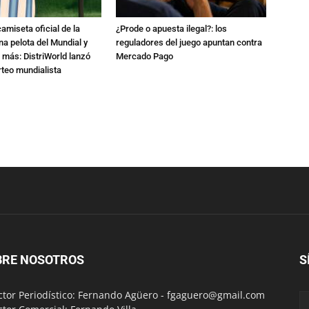
amiseta oficial de la
¿Prode o apuesta ilegal?: los
na pelota del Mundial y
reguladores del juego apuntan contra
 más: DistriWorld lanzó
Mercado Pago
rteo mundialista
BRE NOSOTROS
S
ctor Periodístico: Fernando Agüero -
fgaguero@gmail.com