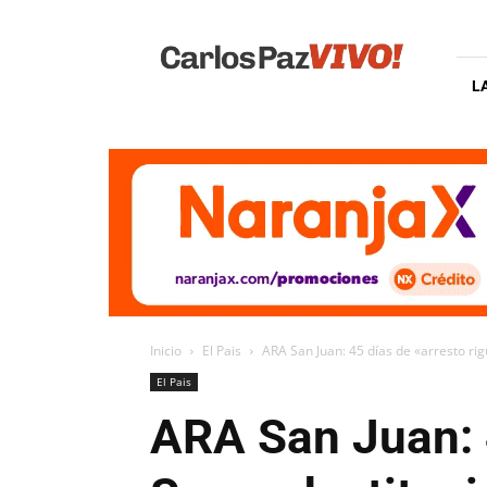
Carlos
Paz
Vivo
L
Inicio
El Pais
ARA San Juan: 45 días de «arresto rigu
El Pais
ARA San Juan: 4