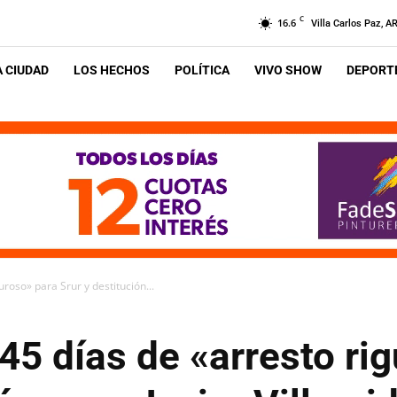
C
16.6
Villa Carlos Paz, A
A CIUDAD
LOS HECHOS
POLÍTICA
VIVO SHOW
DEPORTE
roso» para Srur y destitución...
5 días de «arresto ri