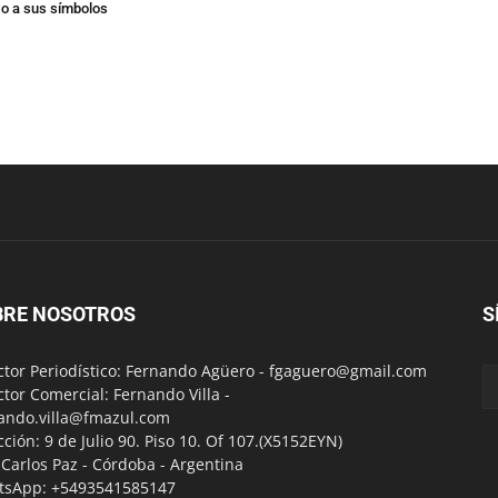
 o a sus símbolos
BRE NOSOTROS
S
ctor Periodístico: Fernando Agüero -
fgaguero@gmail.com
ctor Comercial: Fernando Villa -
ando.villa@fmazul.com
cción: 9 de Julio 90. Piso 10. Of 107.(X5152EYN)
a Carlos Paz - Córdoba - Argentina
tsApp: +5493541585147