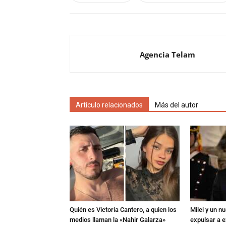
Agencia Telam
Artículo relacionados
Más del autor
Quién es Victoria Cantero, a quien los
Milei y un 
medios llaman la «Nahir Galarza»
expulsar a e