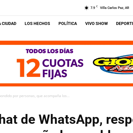
C
7.9
Villa Carlos Paz, AR
A CIUDAD
LOS HECHOS
POLÍTICA
VIVO SHOW
DEPORTE
pondido por personas, que acompaña los...
chat de WhatsApp, res