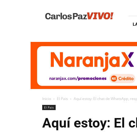
Carlos
Paz
Vivo
L
Inicio
El Pais
Aquí estoy: El chat de WhatsApp, res
El Pais
Aquí estoy: El 