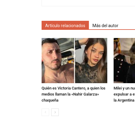
Artículo relacionados
Más del autor
Quién es Victoria Cantero, a quien los
Milei y un 
medios llaman la «Nahir Galarza»
expulsar a e
chaqueña
la Argentina