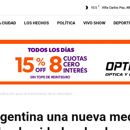
C
10.5
Villa Carlos Paz, A
A CIUDAD
LOS HECHOS
POLÍTICA
VIVO SHOW
DEPORTE
icación para el tratamiento de la obesidad...
gentina una nueva med