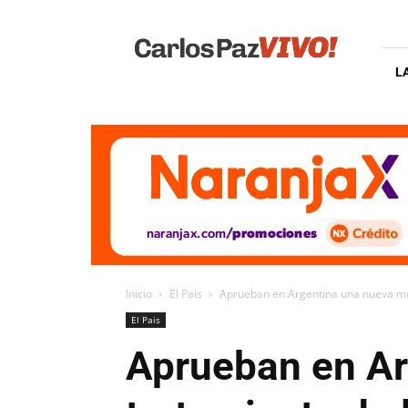
Carlos
Paz
Vivo
L
Inicio
El Pais
Aprueban en Argentina una nueva med
El Pais
Aprueban en Ar