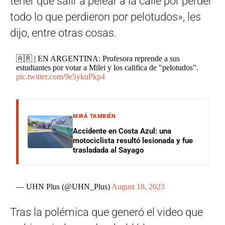
tener que salir a pelear a la calle por perder
todo lo que perdieron por pelotudos», les
dijo, entre otras cosas.
🇦🇷 | EN ARGENTINA: Profesora reprende a sus
estudiantes por votar a Milei y los califica de "pelotudos".
pic.twitter.com/9e5ykuPkp4
MIRÁ TAMBIÉN
Accidente en Costa Azul: una
motociclista resultó lesionada y fue
trasladada al Sayago
— UHN Plus (@UHN_Plus)
August 18, 2023
Tras la polémica que generó el video que