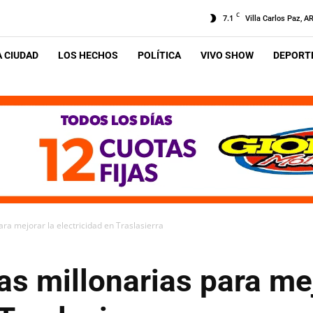
C
7.1
Villa Carlos Paz, A
A CIUDAD
LOS HECHOS
POLÍTICA
VIVO SHOW
DEPORTE
ra mejorar la electricidad en Traslasierra
s millonarias para mej