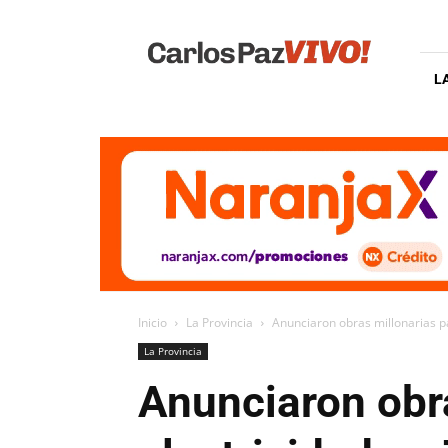
Carlos
Paz
Vivo
L
Inicio
La Provincia
Anunciaron obras millonarias pa
La Provincia
Anunciaron obra