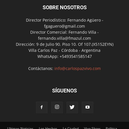
SOBRE NOSOTROS
Director Periodístico: Fernando Agüero -
fgaguero@gmail.com
Director Comercial: Fernando Villa -
fernando.villa@fmazul.com
Dirección: 9 de Julio 90. Piso 10. Of 107.(X5152EYN)
Villa Carlos Paz - Córdoba - Argentina
WhatsApp: +5493541585147
Contáctanos:
info@carlospazvivo.com
SÍGUENOS
Ultimas Noticias
Los Hechos
La Ciudad
Vivo Show
Política