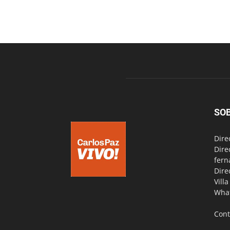
SO
Dire
Dire
fern
Dire
Vill
Wha
Cont