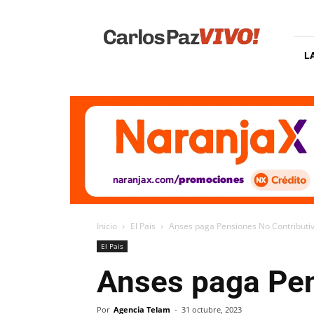
Carlos
Paz
Vivo
L
Inicio
El Pais
Anses paga Pensiones No Contributi
El Pais
Anses paga Pen
Por
Agencia Telam
-
31 octubre, 2023