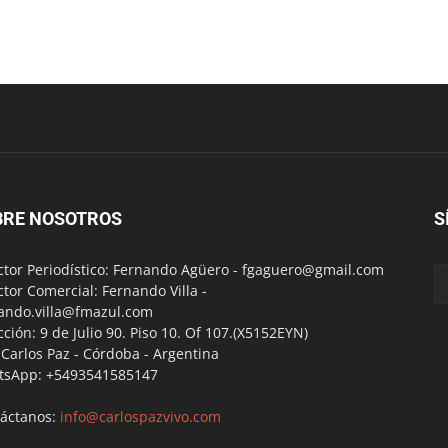
BRE NOSOTROS
S
ctor Periodístico: Fernando Agüero -
fgaguero@gmail.com
ctor Comercial: Fernando Villa -
ando.villa@fmazul.com
cción: 9 de Julio 90. Piso 10. Of 107.(X5152EYN)
a Carlos Paz - Córdoba - Argentina
tsApp: +5493541585147
áctanos:
info@carlospazvivo.com