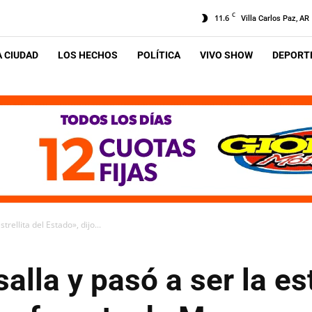
C
11.6
Villa Carlos Paz, AR
A CIUDAD
LOS HECHOS
POLÍTICA
VIVO SHOW
DEPORTE
rellita del Estado», dijo...
lla y pasó a ser la est