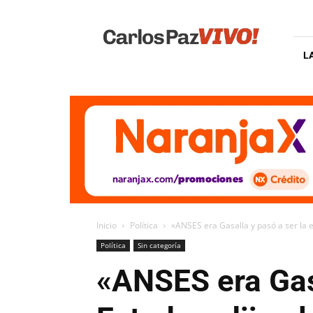
Carlos
Paz
Vivo
L
Inicio
Política
«ANSES era Gasalla y pasó a ser la est
Política
Sin categoría
«ANSES era Gasa