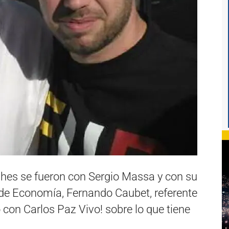
ashes se fueron con Sergio Massa y con su
o de Economía, Fernando Caubet, referente
con Carlos Paz Vivo! sobre lo que tiene