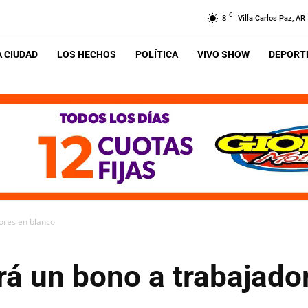
C
8
Villa Carlos Paz, AR
A CIUDAD
LOS HECHOS
POLÍTICA
VIVO SHOW
DEPORTE
ores en blanco
á un bono a trabajado