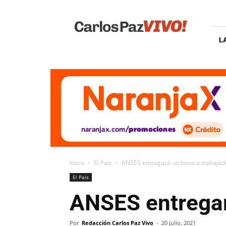
Carlos
Paz
Vivo
L
Inicio
El Pais
ANSES entregará un bono a trabajad
El Pais
ANSES entregar
Por
Redacción Carlos Paz Vivo
-
20 julio, 2021