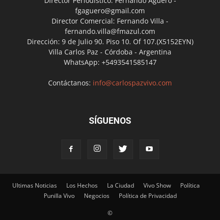
Director Periodístico: Fernando Agüero -
fgaguero@gmail.com
Director Comercial: Fernando Villa -
fernando.villa@fmazul.com
Dirección: 9 de Julio 90. Piso 10. Of 107.(X5152EYN)
Villa Carlos Paz - Córdoba - Argentina
WhatsApp: +5493541585147
Contáctanos:
info@carlospazvivo.com
SÍGUENOS
Ultimas Noticias
Los Hechos
La Ciudad
Vivo Show
Política
Punilla Vivo
Negocios
Política de Privacidad
©