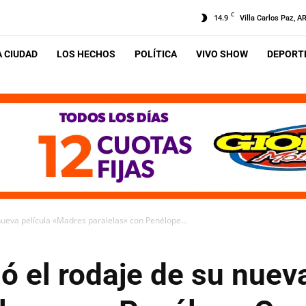
C
14.9
Villa Carlos Paz, A
A CIUDAD
LOS HECHOS
POLÍTICA
VIVO SHOW
DEPORTE
nueva película «Madres paralelas» con Penélope...
ó el rodaje de su nueva