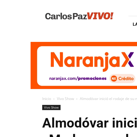
Carlos
Paz
Vivo
L
Inicio
Vivo Show
Almodóvar inició el rodaje de su 
Vivo Show
Almodóvar inici