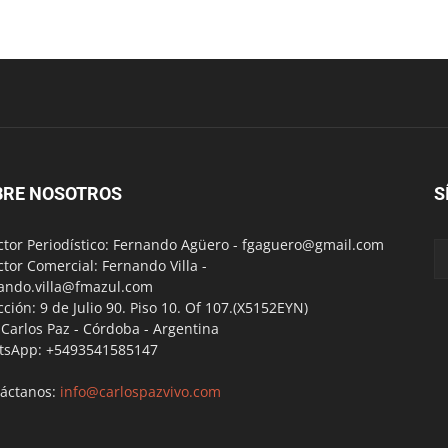
BRE NOSOTROS
S
ctor Periodístico: Fernando Agüero -
fgaguero@gmail.com
ctor Comercial: Fernando Villa -
ando.villa@fmazul.com
cción: 9 de Julio 90. Piso 10. Of 107.(X5152EYN)
a Carlos Paz - Córdoba - Argentina
tsApp: +5493541585147
áctanos:
info@carlospazvivo.com