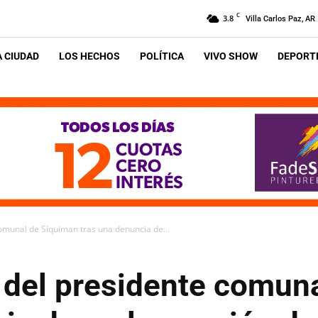
C
3.8
Villa Carlos Paz, AR
A CIUDAD
LOS HECHOS
POLÍTICA
VIVO SHOW
DEPORTE
comunal de Síquiman tras una denuncia de...
a del presidente comun