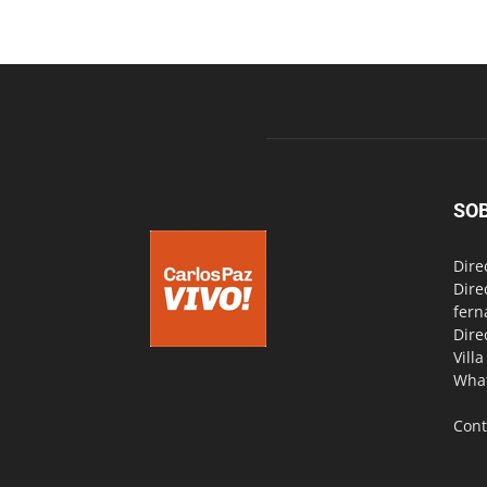
SO
Dire
Dire
fern
Dire
Vill
Wha
Cont