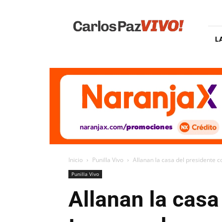
Carlos
Paz
Vivo
L
Inicio
Punilla Vivo
Allanan la casa del presidente 
Punilla Vivo
Allanan la cas