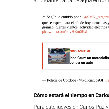
abundante caída de agua en cort
⚠️ Según lo emitido por el
@SMN_Argenti
que se espera para el día de hoy tormentas 
granizo, fuertes vientos, actividad eléctri
pic.twitter.com/b4yHEm6Exi
MIRÁ TAMBIÉN
Icho Cruz: un motociclis
contra un auto
— Policía de Córdoba (@PoliciaCbaOf)
Fe
Cómo estará el tiempo en Carlo
Para este jueves en Carlos Paz y