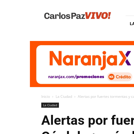
Carlos
Paz
Vivo
L
Inicio
La Ciudad
Alertas por fuertes tormentas y c
La Ciudad
Alertas por fue