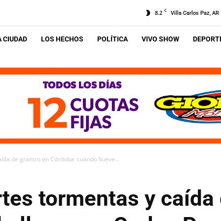
C
8.2
Villa Carlos Paz, AR
A CIUDAD
LOS HECHOS
POLÍTICA
VIVO SHOW
DEPORTE
aída de granizo en Córdoba: cuándo llueve...
rtes tormentas y caída