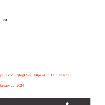
anizo
tps://t.co/GRjfngFWuF
https://t.co/TDhUiUsnxX
bruary 22, 2024