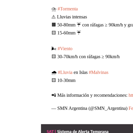
⛈️
#Tormenta
⚠️ Lluvias intensas
🟧 50-80mm ☔️ con ráfagas ≥ 90km/h y gr
🟨 15-60mm ☔️
🌬️
#Viento
🟨 30-70km/h con ráfagas ≥ 90km/h
🌧️
#Lluvia
en Islas
#Malvinas
🟨 10-30mm
📲 Más información y recomendaciones:
ht
— SMN Argentina (@SMN_Argentina)
Fe