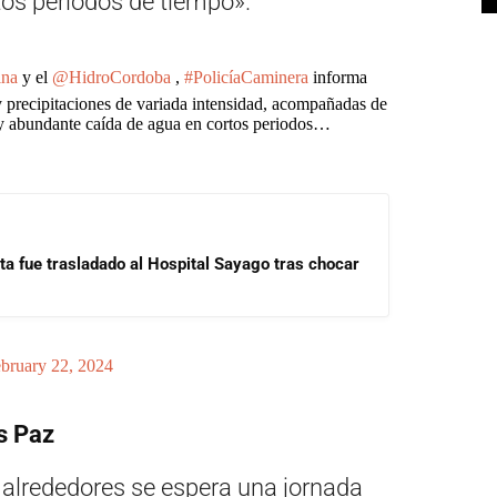
os periodos de tiempo».
na
y el
@HidroCordoba
,
#PolicíaCaminera
informa
y precipitaciones de variada intensidad, acompañadas de
ca y abundante caída de agua en cortos periodos…
ta fue trasladado al Hospital Sayago tras chocar
bruary 22, 2024
s Paz
 alrededores se espera una jornada