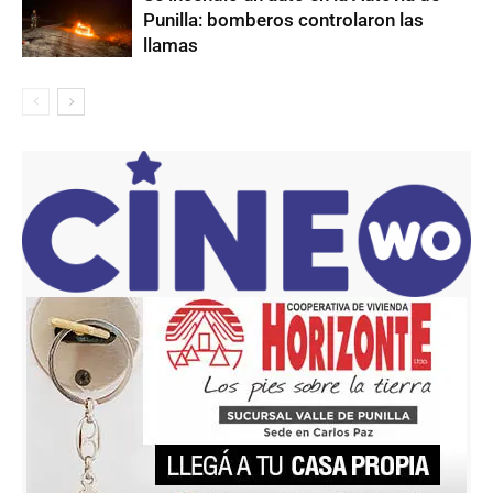
Punilla: bomberos controlaron las
llamas