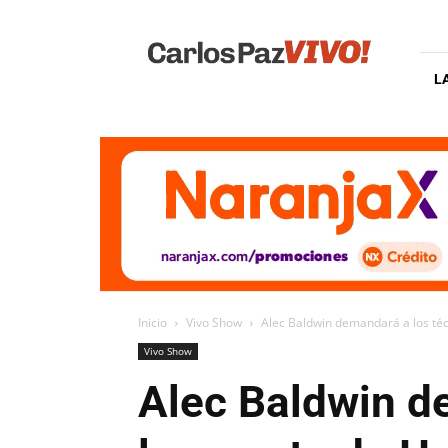
Carlos
Paz
Vivo
L
Inicio
Vivo Show
Alec Baldwin demandará a los técn
Vivo Show
Alec Baldwin d