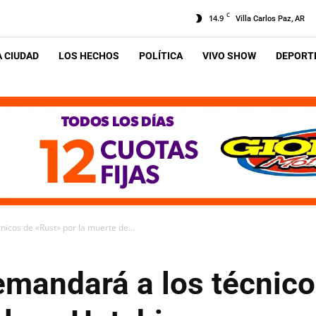
C
14.9
Villa Carlos Paz, AR
A CIUDAD
LOS HECHOS
POLÍTICA
VIVO SHOW
DEPORTE
icos de «Rust» por la muerte de...
emandará a los técnico