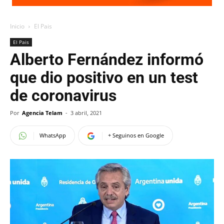
Inicio
El Pais
El Pais
Alberto Fernández informó
que dio positivo en un test
de coronavirus
Por
Agencia Telam
-
3 abril, 2021
WhatsApp
+ Seguinos en Google