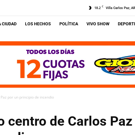
C
18.2
Villa Carlos Paz, A
A CIUDAD
LOS HECHOS
POLÍTICA
VIVO SHOW
DEPORTE
Paz por un principio de incendio
 centro de Carlos Paz