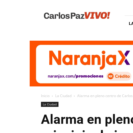
Carlos
Paz
Vivo
L
Inicio
La Ciudad
Alarma en pleno centro de Carlos 
La Ciudad
Alarma en pleno