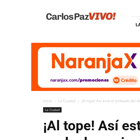
Carlos
Paz
Vivo
L
Inicio
La Ciudad
¡Al tope! Así está el embudo del d
La Ciudad
¡Al tope! Así e