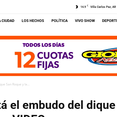
C
14.9
Villa Carlos Paz, AR
A CIUDAD
LOS HECHOS
POLÍTICA
VIVO SHOW
DEPORTE
ique San Roque y la...
stá el embudo del dique