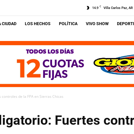
C
14.9
Villa Carlos Paz, AR
A CIUDAD
LOS HECHOS
POLÍTICA
VIVO SHOW
DEPORTE
s controles de la FPA en Sierras Chicas
igatorio: Fuertes cont