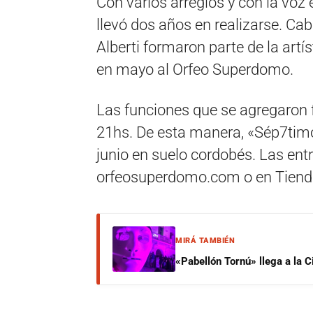
Con varios arreglos y con la voz 
llevó dos años en realizarse. Ca
Alberti formaron parte de la artí
en mayo al Orfeo Superdomo.
Las funciones que se agregaron fu
21hs. De esta manera, «Sép7timo»
junio en suelo cordobés. Las ent
orfeosuperdomo.com o en Tiend
MIRÁ TAMBIÉN
«Pabellón Tornú» llega a la 