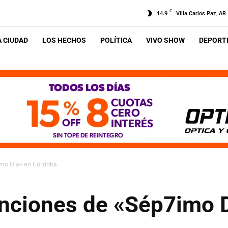
C
14.9
Villa Carlos Paz, AR
A CIUDAD
LOS HECHOS
POLÍTICA
VIVO SHOW
DEPORTE
imo Día» en Córdoba
nciones de «Sép7imo 