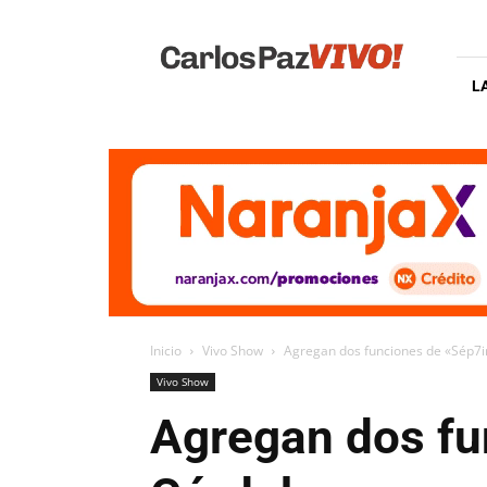
Carlos
Paz
Vivo
L
Inicio
Vivo Show
Agregan dos funciones de «Sép7
Vivo Show
Agregan dos fu