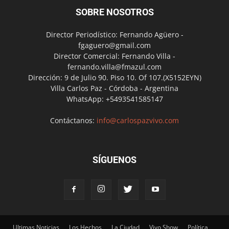
SOBRE NOSOTROS
Director Periodístico: Fernando Agüero -
fgaguero@gmail.com
Director Comercial: Fernando Villa -
fernando.villa@fmazul.com
Dirección: 9 de Julio 90. Piso 10. Of 107.(X5152EYN)
Villa Carlos Paz - Córdoba - Argentina
WhatsApp: +5493541585147
Contáctanos:
info@carlospazvivo.com
SÍGUENOS
Ultimas Noticias
Los Hechos
La Ciudad
Vivo Show
Política