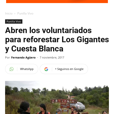
Inicio
Punilla Vivo
Punilla Vivo
Abren los voluntariados
para reforestar Los Gigantes
y Cuesta Blanca
Por
Fernando Agüero
-
7 noviembre, 2017
WhatsApp
+ Seguinos en Google