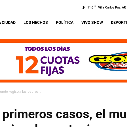
C
11.6
Villa Carlos Paz, AR
A CIUDAD
LOS HECHOS
POLÍTICA
VIVO SHOW
DEPORTE
undo registra las peores...
 primeros casos, el mu