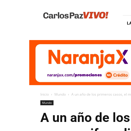
Carlos
Paz
Vivo
L
Inicio
Mundo
A un año de los primeros casos, el m
Mundo
A un año de los