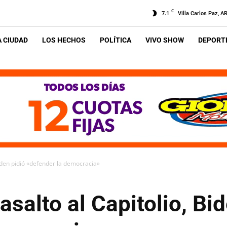
C
7.1
Villa Carlos Paz, A
A CIUDAD
LOS HECHOS
POLÍTICA
VIVO SHOW
DEPORTE
Biden pidió «defender la democracia»
asalto al Capitolio, Bi