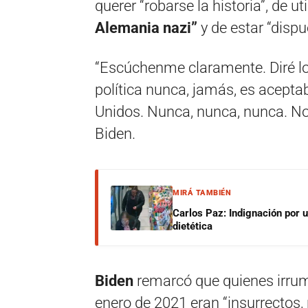
querer “robarse la historia”, de u
Alemania nazi”
y de estar “dispu
“Escúchenme claramente. Diré l
política nunca, jamás, es aceptab
Unidos. Nunca, nunca, nunca. No
Biden.
MIRÁ TAMBIÉN
Carlos Paz: Indignación por 
dietética
Biden
remarcó que quienes irrump
enero de 2021 eran “insurrectos, 