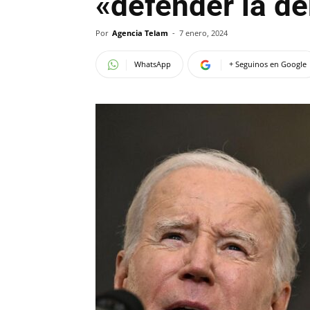
«defender la d
Por
Agencia Telam
-
7 enero, 2024
WhatsApp
+ Seguinos en Google