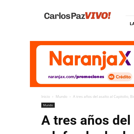
Carlos
Paz
Vivo
L
Inicio
Mundo
A tres años del asalto al Capitolio, 
Mundo
A tres años del 