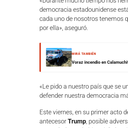
«Durante mucho tiempo nos hem
democracia estadounidense está 
cada uno de nosotros tenemos que
por ella», aseguró.
MIRÁ TAMBIÉN
Voraz incendio en Calamuchit
«Le pido a nuestro país que se un
defender nuestra democracia más
Este viernes, en su primer acto 
antecesor
Trump
, posible adver