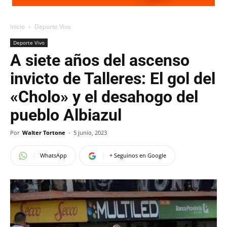
Inicio
Deporte Vivo
Deporte Vivo
A siete años del ascenso
invicto de Talleres: El gol del
«Cholo» y el desahogo del
pueblo Albiazul
Por
Walter Tortone
-
5 junio, 2023
WhatsApp
+ Seguinos en Google