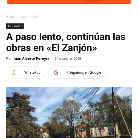
Inicio
La Ciudad
La Ciudad
A paso lento, continúan las
obras en «El Zanjón»
Por
Juan Alberto Pereyra
-
24 octubre, 2018
WhatsApp
+ Seguinos en Google