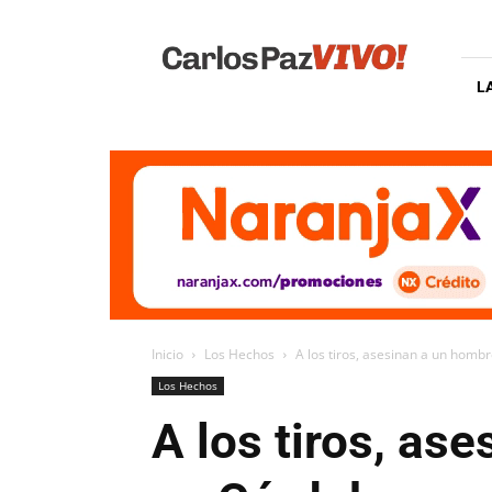
Carlos
Paz
Vivo
L
Inicio
Los Hechos
A los tiros, asesinan a un hombre
Los Hechos
A los tiros, as