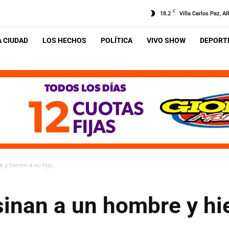
C
18.2
Villa Carlos Paz, A
A CIUDAD
LOS HECHOS
POLÍTICA
VIVO SHOW
DEPORTE
 y hieren a su hijo...
esinan a un hombre y hi