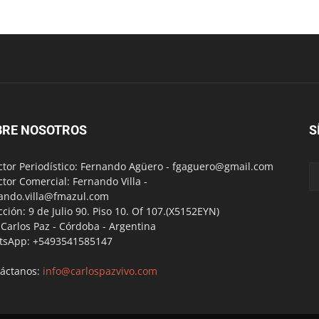
BRE NOSOTROS
S
ctor Periodístico: Fernando Agüero -
fgaguero@gmail.com
ctor Comercial: Fernando Villa -
ando.villa@fmazul.com
cción: 9 de Julio 90. Piso 10. Of 107.(X5152EYN)
a Carlos Paz - Córdoba - Argentina
tsApp: +5493541585147
áctanos:
info@carlospazvivo.com