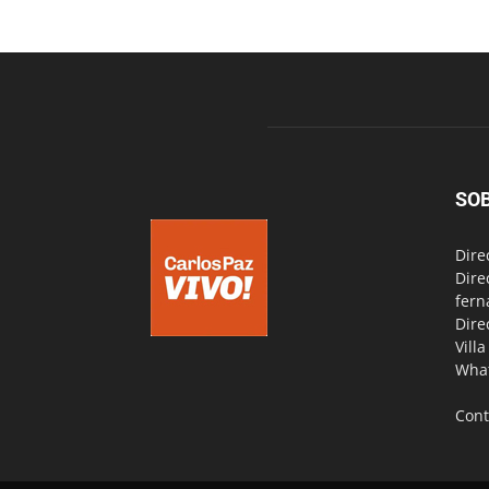
SO
Dire
Dire
fern
Dire
Vill
Wha
Cont