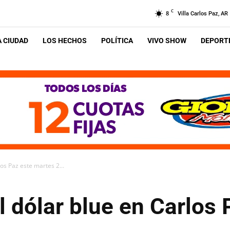
C
8
Villa Carlos Paz, AR
A CIUDAD
LOS HECHOS
POLÍTICA
VIVO SHOW
DEPORTE
os Paz este martes 2...
l dólar blue en Carlos