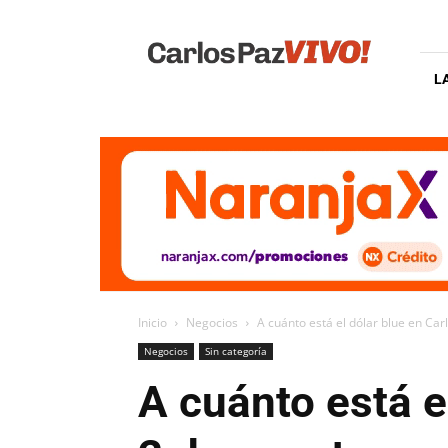
Carlos
Paz
Vivo
L
Inicio
Negocios
A cuánto está el dólar blue en Carl
Negocios
Sin categoría
A cuánto está e