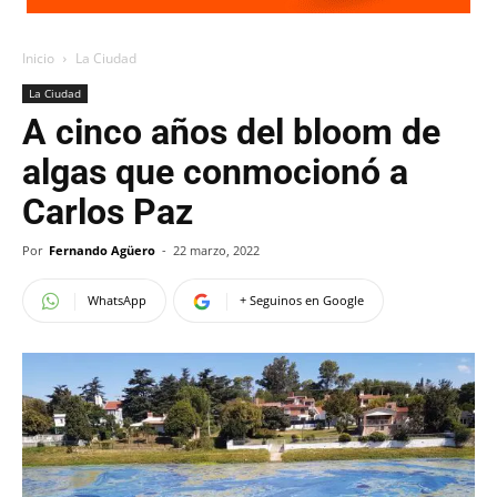
Inicio
La Ciudad
La Ciudad
A cinco años del bloom de
algas que conmocionó a
Carlos Paz
Por
Fernando Agüero
-
22 marzo, 2022
WhatsApp
+ Seguinos en Google