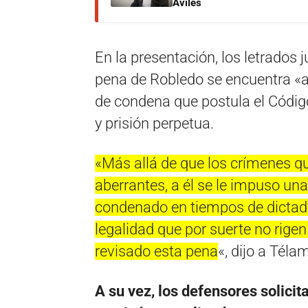
Avilés
En la presentación, los letrados 
pena de Robledo se encuentra «
de condena que postula el Códig
y prisión perpetua.
«Más allá de que los crímenes 
aberrantes, a él se le impuso una
condenado en tiempos de dictad
legalidad que por suerte no rige
revisado esta pena
«, dijo a Tél
A su vez, los defensores solici