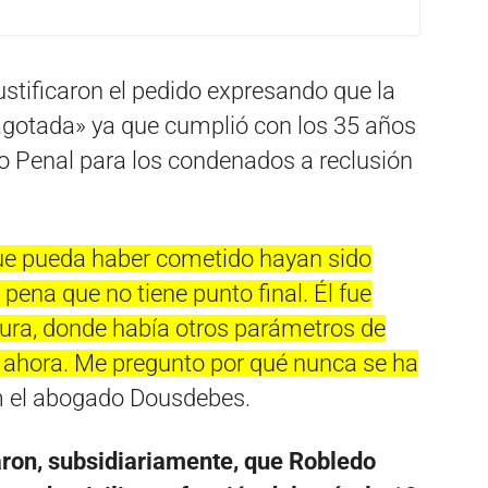
justificaron el pedido expresando que la
agotada» ya que cumplió con los 35 años
o Penal para los condenados a reclusión
que pueda haber cometido hayan sido
 pena que no tiene punto final. Él fue
ura, donde había otros parámetros de
n ahora. Me pregunto por qué nunca se ha
am el abogado Dousdebes.
taron, subsidiariamente, que Robledo