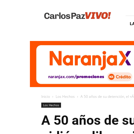
Carlos
Paz
Vivo
L
Inicio
Los Hechos
A 50 años de su detención, el «Á
Los Hechos
A 50 años de su