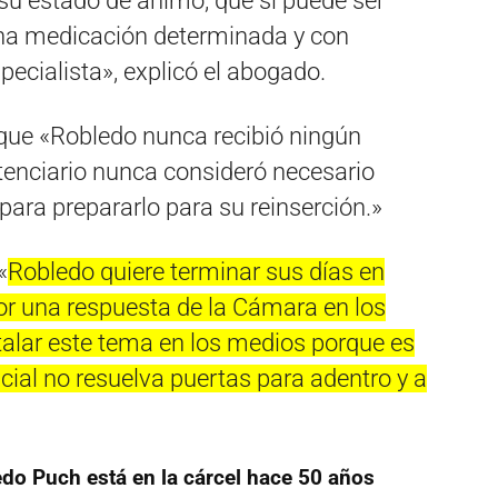
 su estado de ánimo, que sí puede ser
una medicación determinada y con
ecialista», explicó el abogado.
que «Robledo nunca recibió ningún
tenciario nunca consideró necesario
 para prepararlo para su reinserción.»
«
Robledo quiere terminar sus días en
r una respuesta de la Cámara en los
alar este tema en los medios porque es
ial no resuelva puertas para adentro y a
edo Puch está en la cárcel hace 50 años