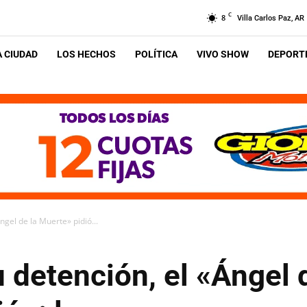
C
8
Villa Carlos Paz, AR
A CIUDAD
LOS HECHOS
POLÍTICA
VIVO SHOW
DEPORTE
ngel de la Muerte» pidió...
 detención, el «Ángel 