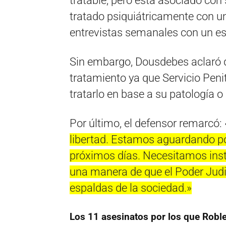
tratable; pero está asociado con
tratado psiquiátricamente con 
entrevistas semanales con un esp
Sin embargo, Dousdebes aclaró 
tratamiento ya que Servicio Peni
tratarlo en base a su patología o
Por último, el defensor remarcó: 
libertad. Estamos aguardando po
próximos días. Necesitamos inst
una manera de que el Poder Judic
espaldas de la sociedad.»
Los 11 asesinatos por los que Robl