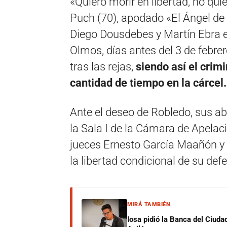
«Quiero morir en libertad, no qu
Puch (70), apodado «El Ángel de 
Diego Dousdebes y Martín Ebra en
Olmos, días antes del 3 de febre
tras las rejas,
siendo así el crim
cantidad de tiempo en la cárcel.
Ante el deseo de Robledo, sus a
la Sala I de la Cámara de Apelaci
jueces Ernesto García Maañón y 
la libertad condicional de su def
MIRÁ TAMBIÉN
Iosa pidió la Banca del Ciuda