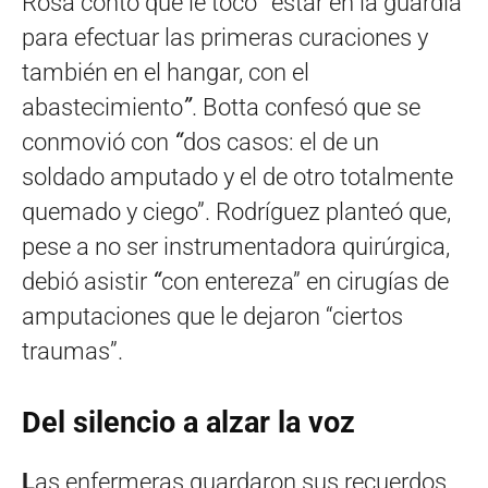
Rosa contó que le tocó
“
estar en la guardia
para efectuar las primeras curaciones y
también en el hangar, con el
abastecimiento
”
. Botta confesó que se
conmovió con
“
dos casos: el de un
soldado amputado y el de otro totalmente
quemado y ciego”. Rodríguez planteó que,
pese a no ser instrumentadora quirúrgica,
debió asistir
“
con entereza” en cirugías de
amputaciones que le dejaron “ciertos
traumas”.
Del silencio a alzar la voz
L
as enfermeras guardaron sus recuerdos