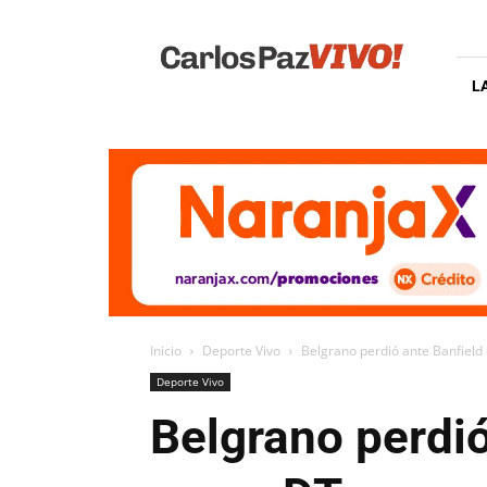
Carlos
Paz
Vivo
L
Inicio
Deporte Vivo
Belgrano perdió ante Banfiel
Deporte Vivo
Belgrano perdió