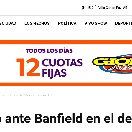
C
15.2
Villa Carlos Paz, AR
A CIUDAD
LOS HECHOS
POLÍTICA
VIVO SHOW
DEPORTE
d en el debut de Méndez como DT
 ante Banfield en el 