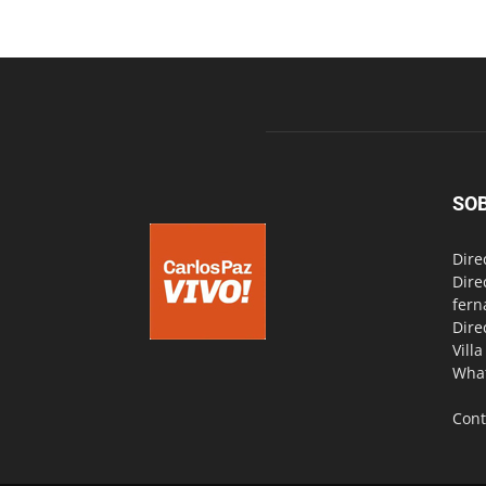
SO
Dire
Dire
fern
Dire
Vill
Wha
Cont