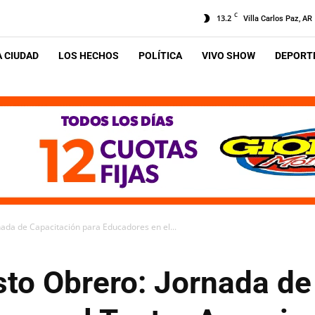
C
13.2
Villa Carlos Paz, AR
A CIUDAD
LOS HECHOS
POLÍTICA
VIVO SHOW
DEPORTE
nada de Capacitación para Educadores en el...
sto Obrero: Jornada d