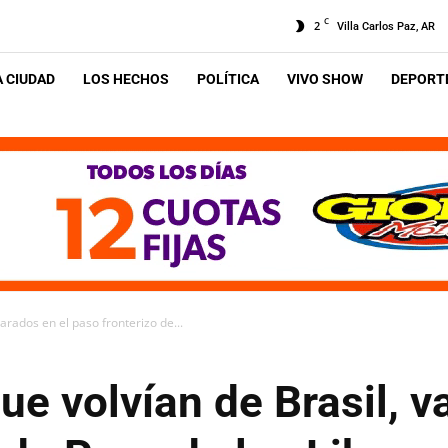
C
2
Villa Carlos Paz, AR
A CIUDAD
LOS HECHOS
POLÍTICA
VIVO SHOW
DEPORTE
arados en el paso fronterizo de...
ue volvían de Brasil, v