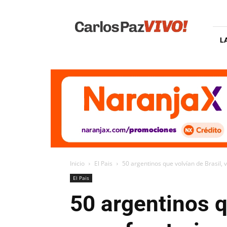
Carlos
Paz
Vivo
L
Inicio
El Pais
50 argentinos que volvían de Brasil, v
El Pais
50 argentinos q