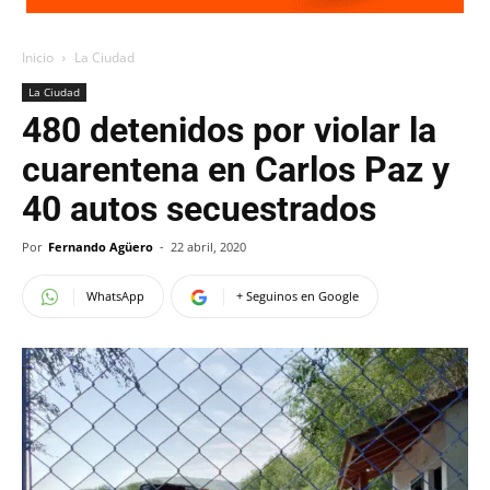
Inicio
La Ciudad
La Ciudad
480 detenidos por violar la
cuarentena en Carlos Paz y
40 autos secuestrados
Por
Fernando Agüero
-
22 abril, 2020
WhatsApp
+ Seguinos en Google