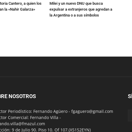
toria Cantero, a quien los
Milei y un nuevo DNU que busca
an la «Nahir Galarza»
expulsar a extranjeros que agredan a
la Argentina o a sus símbolos
BRE NOSOTROS
S
ctor Periodístico: Fernando Agüero -
fgaguero@gmail.com
ctor Comercial: Fernando Villa -
ando.villa@fmazul.com
cción: 9 de Julio 90. Piso 10. Of 107.(X5152EYN)