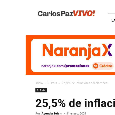
Carlos
Paz
Vivo
L
Inicio
El Pais
25,5% de inflación en diciembre
El Pais
25,5% de inflac
Por
Agencia Telam
-
11 enero, 2024