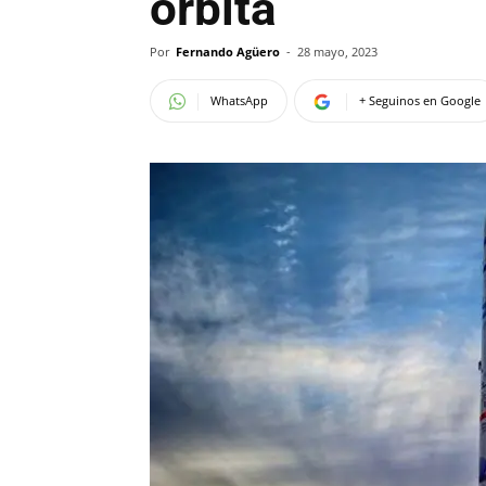
órbita
Por
Fernando Agüero
-
28 mayo, 2023
WhatsApp
+ Seguinos en Google