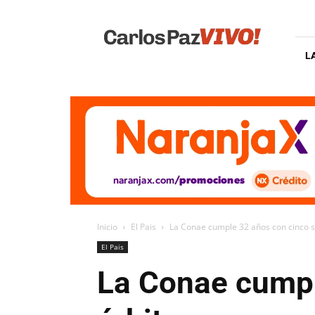
Carlos
Paz
Vivo
L
Inicio
El Pais
La Conae cumple 32 años con cinco sa
El Pais
La Conae cumpl