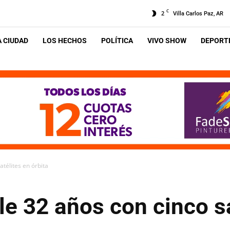
C
2
Villa Carlos Paz, AR
A CIUDAD
LOS HECHOS
POLÍTICA
VIVO SHOW
DEPORTE
télites en órbita
e 32 años con cinco sa