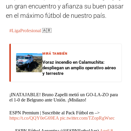
un gran encuentro y afianza su buen pasar
en el máximo fútbol de nuestro país.
#LigaProfesional
🇦🇷
MIRÁ TAMBIÉN
Voraz incendio en Calamuchita:
despliegan un amplio operativo aéreo
y terrestre
¡INATAJABLE! Bruno Zapelli metió un GO-LA-ZO para
el 1-0 de Belgrano ante Unión. ¡Misilazo!
ESPN Premium | Suscribite al Pack Fútbol en –>
https://t.co/QQY0eG69EA
pic.twitter.com/TZopRgWsec
— ESPN Fútbol Argentina (@ESPNFutbolArg)
April 8,