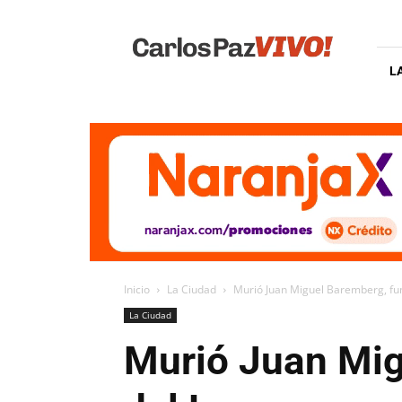
Carlos
Paz
Vivo
L
Inicio
La Ciudad
Murió Juan Miguel Baremberg, fun
La Ciudad
Murió Juan Mig