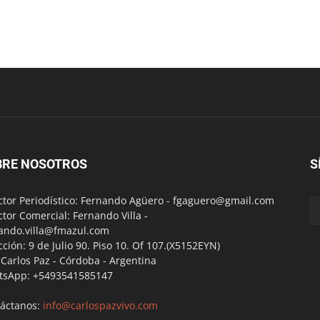
BRE NOSOTROS
S
ctor Periodístico: Fernando Agüero -
fgaguero@gmail.com
ctor Comercial: Fernando Villa -
ando.villa@fmazul.com
cción: 9 de Julio 90. Piso 10. Of 107.(X5152EYN)
a Carlos Paz - Córdoba - Argentina
tsApp: +5493541585147
áctanos:
info@carlospazvivo.com