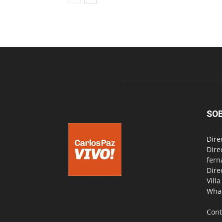
SO
Dire
Dire
fern
Dire
Vill
Wha
Cont