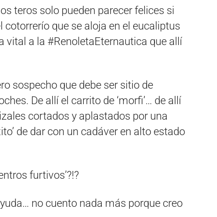
 los teros solo pueden parecer felices si
l cotorrerío que se aloja en el eucaliptus
 vital a la #RenoletaEternautica que allí
ero sospecho que debe ser sitio de
hes. De allí el carrito de ‘morfi’… de allí
tizales cortados y aplastados por una
ito’ de dar con un cadáver en alto estado
entros furtivos’?!?
ayuda… no cuento nada más porque creo