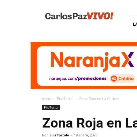
Carlos
Paz
Vivo
L
Inicio
PhoTortul
Zona Roja en La Carlota
PhoTortul
Zona Roja en La
Por
Luis Tórtolo
-
18 enero, 2023