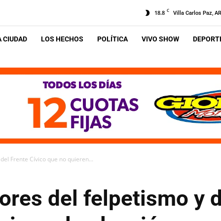
C
18.8
Villa Carlos Paz, A
A CIUDAD
LOS HECHOS
POLÍTICA
VIVO SHOW
DEPORTE
del Frente Cívico que no quieren...
ores del felpetismo y d