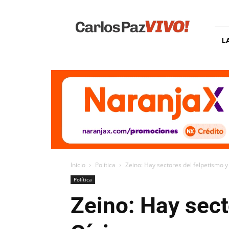
Carlos
Paz
Vivo
L
Inicio
Política
Zeino: Hay sectores del felpetismo y 
Política
Zeino: Hay sect