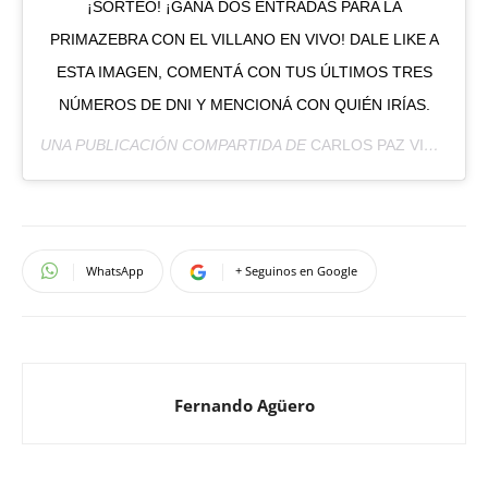
¡SORTEO! ¡GANÁ DOS ENTRADAS PARA LA
PRIMAZEBRA CON EL VILLANO EN VIVO! DALE LIKE A
ESTA IMAGEN, COMENTÁ CON TUS ÚLTIMOS TRES
NÚMEROS DE DNI Y MENCIONÁ CON QUIÉN IRÍAS.
UNA PUBLICACIÓN COMPARTIDA DE
CARLOS PAZ VIVO
(@CA
WhatsApp
+ Seguinos en Google
Fernando Agüero