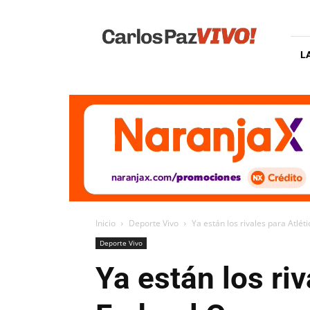
Carlos
Paz
Vivo
L
Inicio
Deporte Vivo
Ya están los rivales para Atlét
Deporte Vivo
Ya están los riv