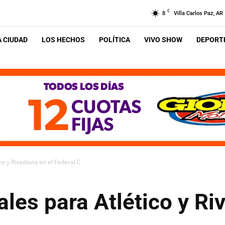
C
8
Villa Carlos Paz, AR
A CIUDAD
LOS HECHOS
POLÍTICA
VIVO SHOW
DEPORTE
ico y Rivadavia en el Federal C
ales para Atlético y Ri