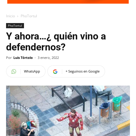
Inicio
PhoTortul
PhoTortul
Y ahora…¿ quién vino a
defendernos?
Por
Luis Tórtolo
-
3 enero, 2022
WhatsApp
+ Seguinos en Google