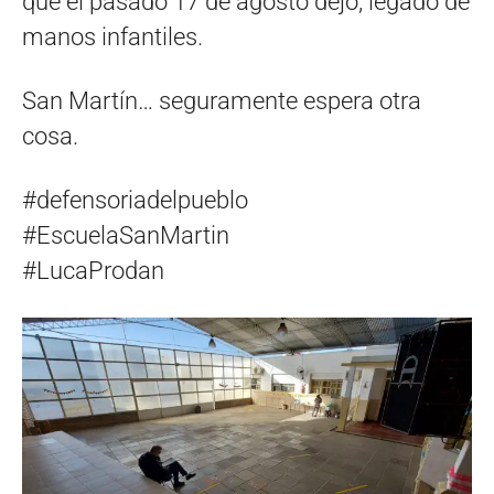
que el pasado 17 de agosto dejó, legado de
manos infantiles.
San Martín… seguramente espera otra
cosa.
#defensoriadelpueblo
#EscuelaSanMartin
#LucaProdan