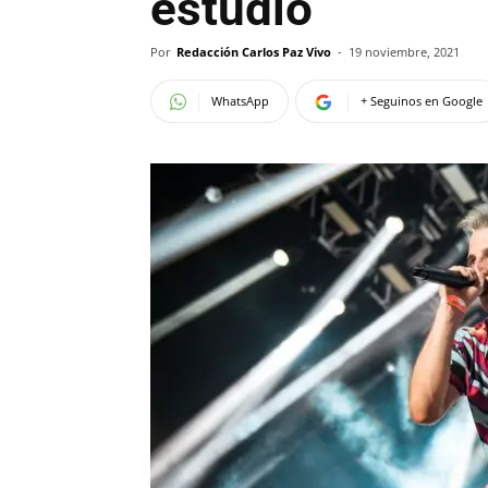
estudio
Por
Redacción Carlos Paz Vivo
-
19 noviembre, 2021
WhatsApp
+ Seguinos en Google