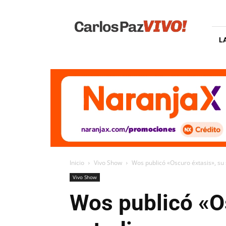
Carlos
Paz
Vivo
L
Inicio
Vivo Show
Wos publicó «Oscuro éxtasis», su
Vivo Show
Wos publicó «O