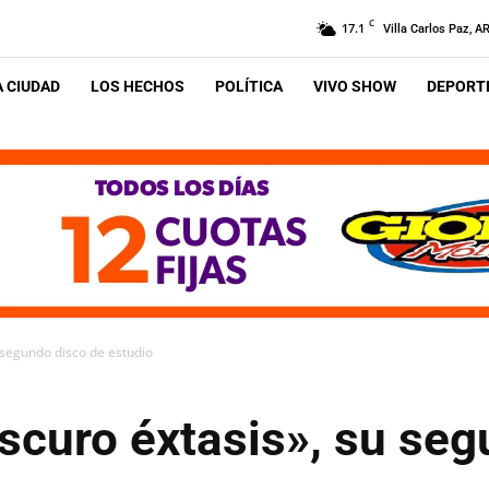
C
17.1
Villa Carlos Paz, A
A CIUDAD
LOS HECHOS
POLÍTICA
VIVO SHOW
DEPORTE
 segundo disco de estudio
scuro éxtasis», su seg