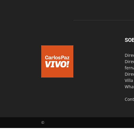
SO
Dire
Dire
fern
Dire
Vill
Wha
Cont
©