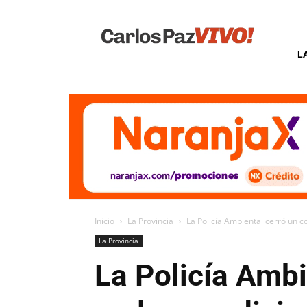
Carlos
Paz
Vivo
L
Inicio
La Provincia
La Policía Ambiental cerró un c
La Provincia
La Policía Ambi