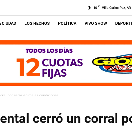
C
10
Villa Carlos Paz, AR
A CIUDAD
LOS HECHOS
POLÍTICA
VIVO SHOW
DEPORTE
orral por estar en malas condiciones
ental cerró un corral p