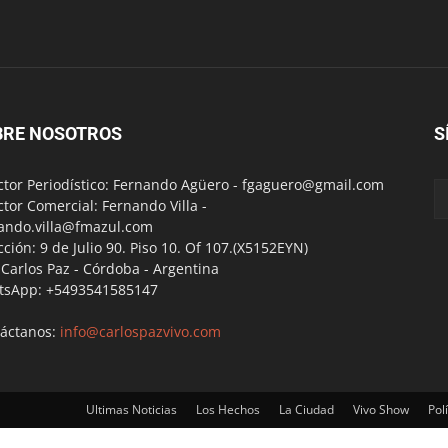
BRE NOSOTROS
S
ctor Periodístico: Fernando Agüero -
fgaguero@gmail.com
ctor Comercial: Fernando Villa -
ando.villa@fmazul.com
cción: 9 de Julio 90. Piso 10. Of 107.(X5152EYN)
a Carlos Paz - Córdoba - Argentina
tsApp: +5493541585147
áctanos:
info@carlospazvivo.com
Ultimas Noticias
Los Hechos
La Ciudad
Vivo Show
Polí