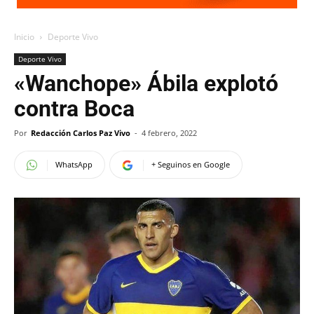
Inicio
Deporte Vivo
Deporte Vivo
«Wanchope» Ábila explotó
contra Boca
Por
Redacción Carlos Paz Vivo
-
4 febrero, 2022
WhatsApp
+ Seguinos en Google