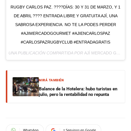
RUGBY CARLOS PAZ. ????DÍAS: 30 Y 31 DE MARZO, Y 1
DE ABRIL ???? ENTRADA LIBRE Y GRATUITA AJÍ, UNA
SABROSA EXPERIENCIA. NO TE LA PODES PERDER
#AJIMERCADOGOURMET #AJIENCARLOSPAZ
#CARLOSPAZRUGBYCLUB #ENTRADAGRATIS
UNA PUBLICACIÓN COMPARTIDA POR
AJÍ MERCADO GOURMET
MIRÁ TAMBIÉN
Balance de la Hotelera: hubo turistas en
julio, pero la rentabilidad no repunta
WhatsApp
+ Seguinos en Google